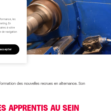
rformance, les
keting. En
aires à votre
e de navigation
 accepter
 formation des nouvelles recrues en alternance. Son
S APPRENTIS AU SEIN