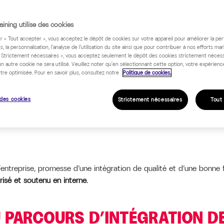
ining utilise des cookies
ur « Tout accepter », vous acceptez le dépôt de cookies sur votre appareil pour améliorer la pe
s, la personnalisation, l'analyse de l'utilisation du site ainsi que pour contribuer à nos efforts mar
« Strictement nécessaires », vous acceptez seulement le dépôt des cookies strictement nécess
un autre cookie ne sera utilisé. Veuillez noter qu'en sélectionnant cette option, votre expérienc
tre optimisée. Pour en savoir plus, consultez notre
Politique de cookies.
des cookies
Strictement nécessaires
Tout
l’entreprise, promesse d’une intégration de qualité et d’une bonne
risé et soutenu en interne
.
 PARCOURS D’INTÉGRATION DE