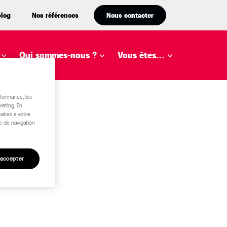
blog
Nos références
Nous contacter
Qui sommes-nous ?
Vous êtes…
rformance, les
keting. En
aires à votre
e de navigation
 accepter