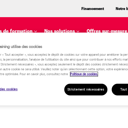
Financement
Notre 
 de formation
Nos solutions
Offres sur-mesure
es territoriaux
ining utilise des cookies
ur « Tout accepter », vous acceptez le dépôt de cookies sur votre appareil pour améliorer la pe
s, la personnalisation, l'analyse de l'utilisation du site ainsi que pour contribuer à nos efforts mar
« Strictement nécessaires », vous acceptez seulement le dépôt des cookies strictement nécess
un autre cookie ne sera utilisé. Veuillez noter qu'en sélectionnant cette option, votre expérienc
tre optimisée. Pour en savoir plus, consultez notre
Politique de cookies.
des cookies
Strictement nécessaires
Tout