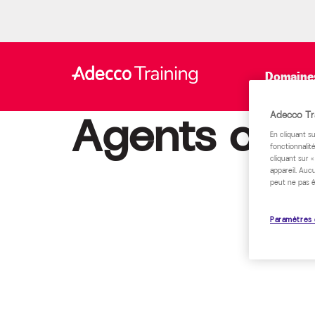
Domaines
Agents cadr
Adecco Tra
En cliquant s
fonctionnalité
cliquant sur 
appareil. Auc
peut ne pas ê
Paramètres 