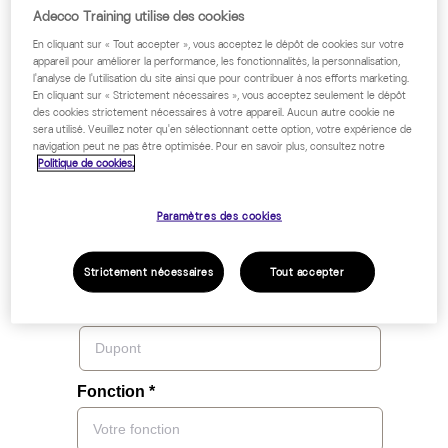
Afin de leur fournir une expérience positive et
Adecco Training utilise des cookies
pédagogique dès le début de votre collaboration,
optez pour le livret d’accueil digital
: un outil
En cliquant sur « Tout accepter », vous acceptez le dépôt de cookies sur votre
appareil pour améliorer la performance, les fonctionnalités, la personnalisation,
d’intégration
innovant, sur-mesure et adaptable
!
l'analyse de l'utilisation du site ainsi que pour contribuer à nos efforts marketing.
En cliquant sur « Strictement nécessaires », vous acceptez seulement le dépôt
PRENEZ
CONTACT
AVEC NOS
des cookies strictement nécessaires à votre appareil. Aucun autre cookie ne
sera utilisé. Veuillez noter qu'en sélectionnant cette option, votre expérience de
ÉQUIPES !
navigation peut ne pas être optimisée. Pour en savoir plus, consultez notre
Politique de cookies.
Paramètres des cookies
Strictement nécessaires
Tout accepter