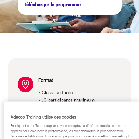
Télécharger le programme
Format
Classe virtuelle
10 participants maximum
Prix
Adecco Training utilise des cookies
Sur devis, nous consulter
En cliquant sur « Tout accepter », vous acceptez le dépôt de cookies sur votre
appareil pour améliorer la performance, les fonctionnalités, la personnalisation,
l'analyse de l'utilisation du site ainsi que pour contribuer à nos efforts marketing. En
Public cible