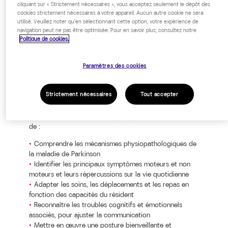
cliquant sur « Strictement nécessaires », vous acceptez seulement le dépôt des
cookies strictement nécessaires à votre appareil. Aucun autre cookie ne sera
Professionnel en EHPAD
utilisé. Veuillez noter qu'en sélectionnant cette option, votre expérience de
navigation peut ne pas être optimisée. Pour en savoir plus, consultez notre
Politique de cookies.
Paramètres des cookies
OBJECTIFS PÉDAGOGIQUES
Strictement nécessaires
Tout accepter
A l’issue de la formation, le participant sera en mesure
de :
Comprendre les mécanismes physiopathologiques de
la maladie de Parkinson
Identifier les principaux symptômes moteurs et non
moteurs et leurs répercussions sur la vie quotidienne
Adapter les soins, les déplacements et les repas en
fonction des capacités du résident
Reconnaître les troubles cognitifs et émotionnels
associés, pour ajuster la communication
Mettre en œuvre une posture bienveillante et