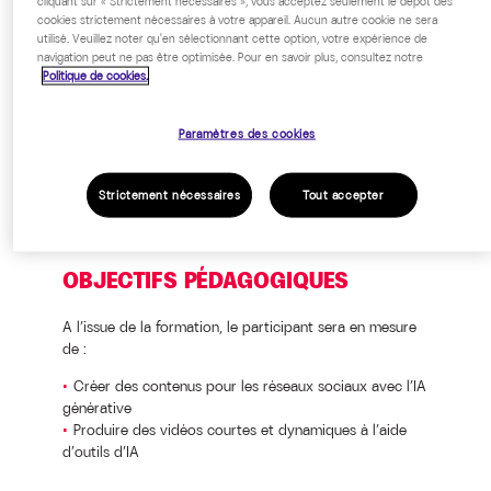
Sur devis, nous consulter.
cliquant sur « Strictement nécessaires », vous acceptez seulement le dépôt des
cookies strictement nécessaires à votre appareil. Aucun autre cookie ne sera
utilisé. Veuillez noter qu'en sélectionnant cette option, votre expérience de
Public cible
navigation peut ne pas être optimisée. Pour en savoir plus, consultez notre
Politique de cookies.
Toute personne qui souhaite créer
des contenus pour les réseaux sociaux.
Paramètres des cookies
Strictement nécessaires
Tout accepter
OBJECTIFS PÉDAGOGIQUES
A l’issue de la formation, le participant sera en mesure
de :
Créer des contenus pour les réseaux sociaux avec l’IA
générative
Produire des vidéos courtes et dynamiques à l’aide
d’outils d’IA