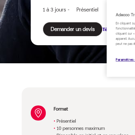
1 à 3 jours - Présentiel
Adecco Tra
En cliquant s
Demander un devis
Télécharger le
fonctionnalité
cliquant sur 
appareil. Auc
peut ne pas ê
Paramètres 
Format
Présentiel
10 personnes maximum