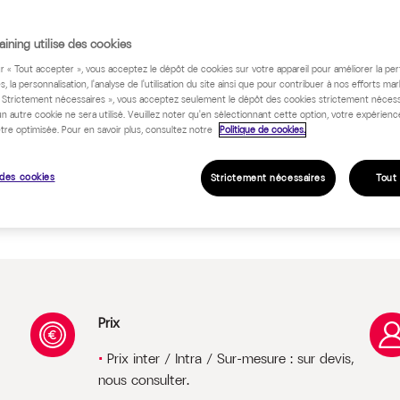
ining utilise des cookies
ur « Tout accepter », vous acceptez le dépôt de cookies sur votre appareil pour améliorer la pe
 programme
s, la personnalisation, l'analyse de l'utilisation du site ainsi que pour contribuer à nos efforts mar
« Strictement nécessaires », vous acceptez seulement le dépôt des cookies strictement nécess
un autre cookie ne sera utilisé. Veuillez noter qu'en sélectionnant cette option, votre expérienc
tre optimisée. Pour en savoir plus, consultez notre
Politique de cookies.
des cookies
Strictement nécessaires
Tout
Prix
Prix inter / Intra / Sur-mesure : sur devis,
nous consulter.