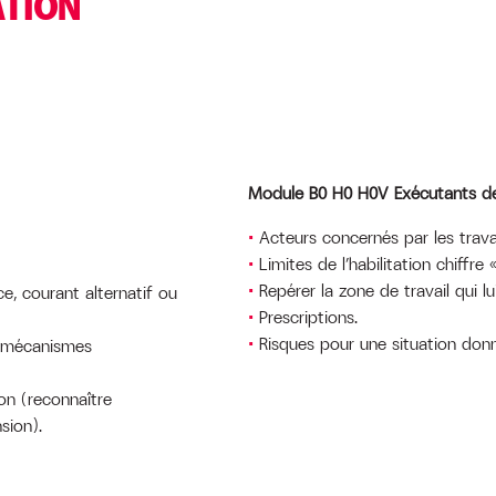
ATION
Module B0 H0 H0V Exécutants de 
Acteurs concernés par les trav
Limites de l’habilitation chiffre 
Repérer la zone de travail qui lu
ce, courant alternatif ou
Prescriptions.
Risques pour une situation donn
 (mécanismes
on (reconnaître
sion).