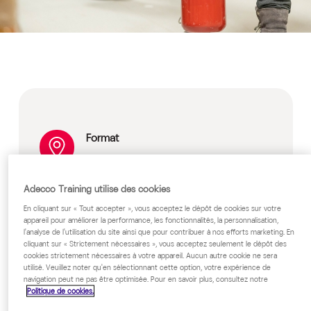
Format
Présentiel
De 4 à 12 participants
Adecco Training utilise des cookies
Prix
En cliquant sur « Tout accepter », vous acceptez le dépôt de cookies sur votre
appareil pour améliorer la performance, les fonctionnalités, la personnalisation,
l'analyse de l'utilisation du site ainsi que pour contribuer à nos efforts marketing. En
Sur devis, nous consulter
cliquant sur « Strictement nécessaires », vous acceptez seulement le dépôt des
cookies strictement nécessaires à votre appareil. Aucun autre cookie ne sera
Public cible
utilisé. Veuillez noter qu'en sélectionnant cette option, votre expérience de
navigation peut ne pas être optimisée. Pour en savoir plus, consultez notre
Politique de cookies.
L'ensemble du personnel