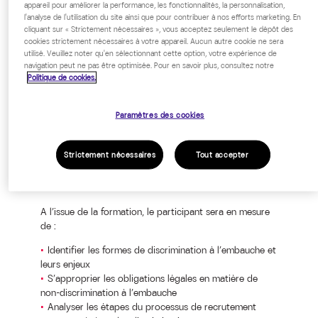
appareil pour améliorer la performance, les fonctionnalités, la personnalisation,
l'analyse de l'utilisation du site ainsi que pour contribuer à nos efforts marketing. En
Tout public en situation régulière de
cliquant sur « Strictement nécessaires », vous acceptez seulement le dépôt des
recrutement ou en lien avec les actions
cookies strictement nécessaires à votre appareil. Aucun autre cookie ne sera
utilisé. Veuillez noter qu'en sélectionnant cette option, votre expérience de
de recrutement (RH, recruteurs,
navigation peut ne pas être optimisée. Pour en savoir plus, consultez notre
managers, etc)
Politique de cookies.
Paramètres des cookies
Strictement nécessaires
Tout accepter
OBJECTIFS PÉDAGOGIQUES
A l’issue de la formation, le participant sera en mesure
de :
Identifier les formes de discrimination à l’embauche et
leurs enjeux
S’approprier les obligations légales en matière de
non-discrimination à l’embauche
Analyser les étapes du processus de recrutement