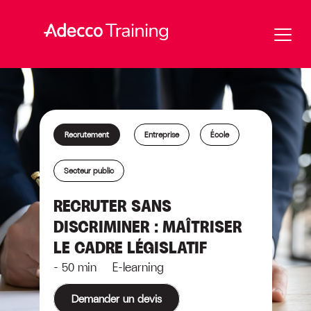
Recrutement
Entreprise
École
Secteur public
RECRUTER SANS
DISCRIMINER : MAÎTRISER
LE CADRE LÉGISLATIF
- 50 min E-learning
Demander un devis