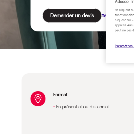
Adecco Tra
En cliquant s
Demander un devis
Télécharger le
fonctionnalité
cliquant sur 
appareil. Auc
peut ne pas ê
Paramètres 
Format
En présentiel ou distanciel