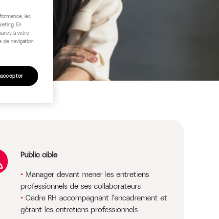
rformance, les
keting. En
aires à votre
e de navigation
 accepter
Public cible
Manager devant mener les entretiens
professionnels de ses collaborateurs
Cadre RH accompagnant l'encadrement et
gérant les entretiens professionnels