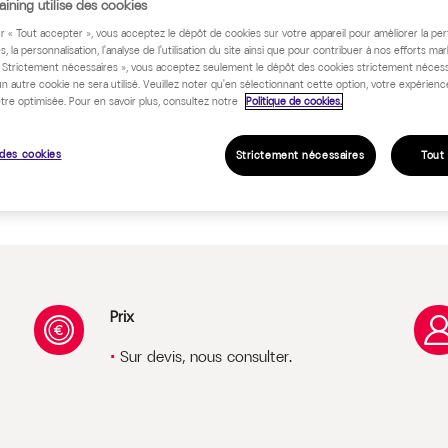
ining utilise des cookies
ur « Tout accepter », vous acceptez le dépôt de cookies sur votre appareil pour améliorer la pe
 programme
s, la personnalisation, l'analyse de l'utilisation du site ainsi que pour contribuer à nos efforts mar
« Strictement nécessaires », vous acceptez seulement le dépôt des cookies strictement nécess
un autre cookie ne sera utilisé. Veuillez noter qu'en sélectionnant cette option, votre expérienc
tre optimisée. Pour en savoir plus, consultez notre
Politique de cookies.
des cookies
Strictement nécessaires
Tout
Prix
Sur devis, nous consulter.