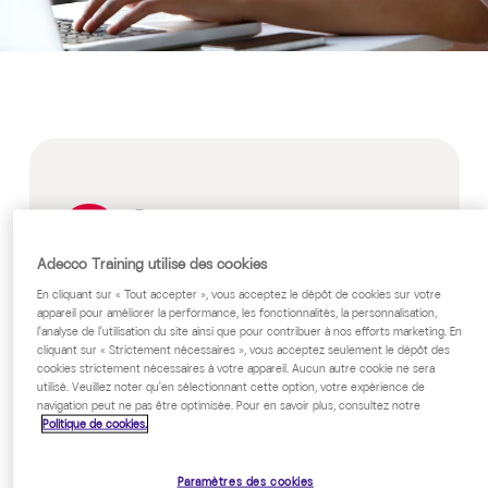
Format
E-learning
Adecco Training utilise des cookies
En cliquant sur « Tout accepter », vous acceptez le dépôt de cookies sur votre
Prix
appareil pour améliorer la performance, les fonctionnalités, la personnalisation,
l'analyse de l'utilisation du site ainsi que pour contribuer à nos efforts marketing. En
Sur devis, nous consulter
cliquant sur « Strictement nécessaires », vous acceptez seulement le dépôt des
cookies strictement nécessaires à votre appareil. Aucun autre cookie ne sera
Public cible
utilisé. Veuillez noter qu'en sélectionnant cette option, votre expérience de
navigation peut ne pas être optimisée. Pour en savoir plus, consultez notre
Politique de cookies.
Tout public en situation régulière de
recrutement
Paramètres des cookies