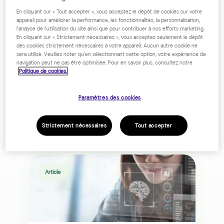
En cliquant sur « Tout accepter », vous acceptez le dépôt de cookies sur votre
appareil pour améliorer la performance, les fonctionnalités, la personnalisation,
l'analyse de l'utilisation du site ainsi que pour contribuer à nos efforts marketing.
En cliquant sur « Strictement nécessaires », vous acceptez seulement le dépôt
des cookies strictement nécessaires à votre appareil. Aucun autre cookie ne
OÙ EST DONC PASSÉE LA PAGE
sera utilisé. Veuillez noter qu'en sélectionnant cette option, votre expérience de
QUE VOUS CHERCHIEZ ?
navigation peut ne pas être optimisée. Pour en savoir plus, consultez notre
Politique de cookies.
Paramètres des cookies
Strictement nécessaires
Tout accepter
À
VOIR
AUSSI
Article