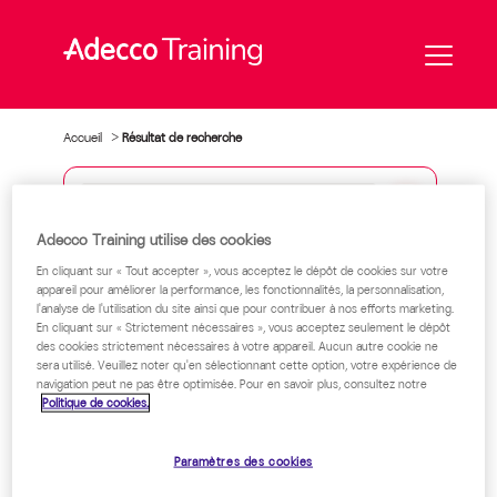
Accueil
>
Résultat de recherche
Que
cherchez-
vous
Adecco Training utilise des cookies
Votre résultat de recherche pour
« »
?
Management,
En cliquant sur « Tout accepter », vous acceptez le dépôt de cookies sur votre
appareil pour améliorer la performance, les fonctionnalités, la personnalisation,
IA,
l'analyse de l'utilisation du site ainsi que pour contribuer à nos efforts marketing.
livret
En cliquant sur « Strictement nécessaires », vous acceptez seulement le dépôt
d'accueil
Tous les contenus
Formations
des cookies strictement nécessaires à votre appareil. Aucun autre cookie ne
digital
sera utilisé. Veuillez noter qu'en sélectionnant cette option, votre expérience de
...
navigation peut ne pas être optimisée. Pour en savoir plus, consultez notre
Solutions
Articles
Politique de cookies.
Paramètres des cookies
AUCUN RÉSULTAT TROUVÉ :(