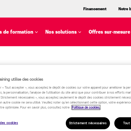
Financement
Notre 
 de formation
Nos solutions
Offres sur-mesure
ining utilise des cookies
ur « Tout accepter », vous acceptez le dépôt de cookies sur votre appareil pour améliorer la pe
s, la personnalisation, l'analyse de l'utilisation du site ainsi que pour contribuer à nos efforts mar
« Strictement nécessaires », vous acceptez seulement le dépôt des cookies strictement nécess
un autre cookie ne sera utilisé. Veuillez noter qu'en sélectionnant cette option, votre expérienc
tre optimisée. Pour en savoir plus, consultez notre
Politique de cookies.
des cookies
Strictement nécessaires
Tout