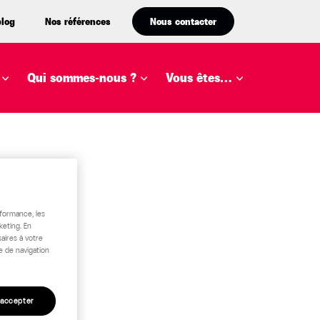
blog
Nos références
Nous contacter
Qui sommes-nous ?
Vous êtes…
rformance, les
keting. En
aires à votre
e de navigation
 accepter