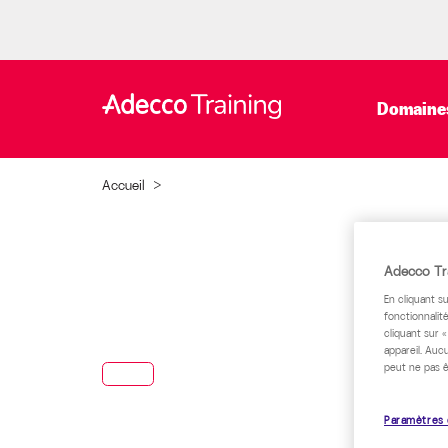
Domaines
Accueil
>
Adecco Tra
En cliquant s
fonctionnalité
cliquant sur 
appareil. Auc
peut ne pas ê
Paramètres 