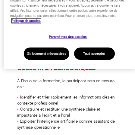
Toute personne souhaitant améliorer
cliquant sur « Strictement nécessaires », vous acceptez seulement le dépôt des
cookies strictement nécessaires à votre appareil. Aucun autre cookie ne sera
sa capacité à extraire l’essentiel et à
utilisé. Veuillez noter qu'en sélectionnant cette option, votre expérience de
restituer efficacement à l’écrit ou à
navigation peut ne pas être optimisée. Pour en savoir plus, consultez notre
Politique de cookies.
l’oral.
Paramètres des cookies
Strictement nécessaires
Tout accepter
OBJECTIFS PÉDAGOGIQUES
A l’issue de la formation, le participant sera en mesure
de :
Identifier et trier rapidement les informations clés en
contexte professionnel
Construire et restituer une synthèse claire et
impactante à l’écrit et à l’oral
Exploiter l’intelligence artificielle comme assistant de
synthèse opérationnelle