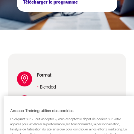
Télécharger le programme
Format
Blended
Prix
Sur devis, nous consulter
Adecco Training utilise des cookies
En cliquant sur « Tout accepter », vous acceptez le dépôt de cookies sur votre
Public cible
appareil pour améliorer la performance, les fonctionnalités, la personnalisation,
l'analyse de l'utilisation du site ainsi que pour contribuer à nos efforts marketing. En