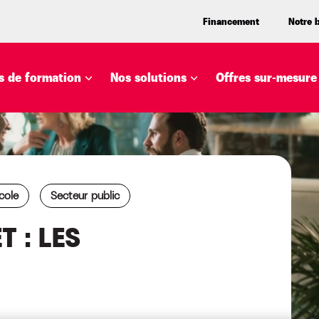
Financement
Notre 
 de formation
Nos solutions
Offres sur-mesure
cole
Secteur public
T : LES