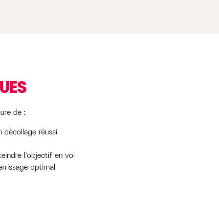
QUES
ure de :
n décollage réussi
eindre l’objectif en vol
errissage optimal