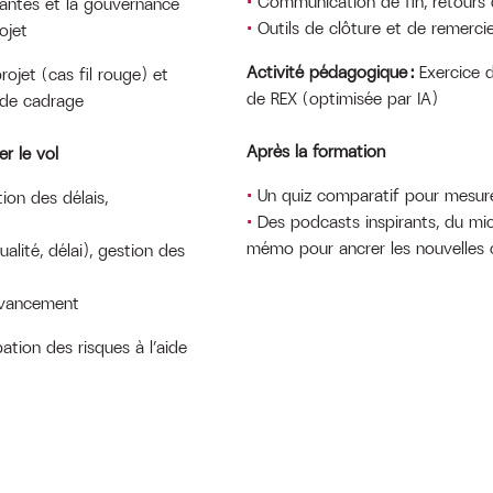
Communication de fin, retours 
enantes et la gouvernance
Outils de clôture et de remerc
ojet
Activité pédagogique :
Exercice 
ojet (cas fil rouge) et
de REX (optimisée par IA)
t de cadrage
Après la formation
er le vol
Un quiz comparatif pour mesure
on des délais,
Des podcasts inspirants, du micr
mémo pour ancrer les nouvelles
lité, délai), gestion des
’avancement
pation des risques à l’aide