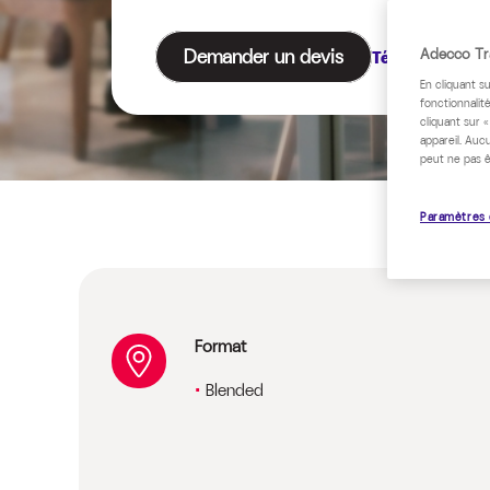
Demander un devis
Adecco Tra
Télécharger le
En cliquant s
fonctionnalité
cliquant sur 
appareil. Auc
peut ne pas ê
Paramètres 
Format
Blended