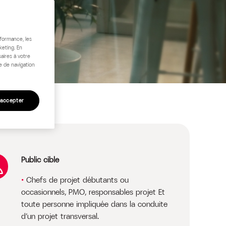
rformance, les
keting. En
aires à votre
e de navigation
 accepter
Public cible
Chefs de projet débutants ou
occasionnels, PMO, responsables projet Et
toute personne impliquée dans la conduite
d’un projet transversal.