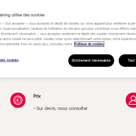
ining utilise des cookies
 programme
ur « Tout accepter », vous acceptez le dépôt de cookies sur votre appareil pour améliorer la pe
s, la personnalisation, l'analyse de l'utilisation du site ainsi que pour contribuer à nos efforts mar
« Strictement nécessaires », vous acceptez seulement le dépôt des cookies strictement nécess
un autre cookie ne sera utilisé. Veuillez noter qu'en sélectionnant cette option, votre expérienc
tre optimisée. Pour en savoir plus, consultez notre
Politique de cookies.
des cookies
Strictement nécessaires
Tout
Prix
Sur devis, nous consulter