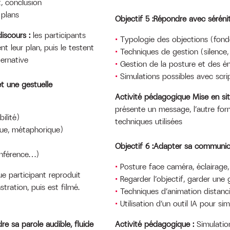
, conclusion
 plans
Objectif 5 :Répondre avec sérénit
discours :
les participants
Typologie des objections (fond
nt leur plan, puis le testent
Techniques de gestion (silence
ternative
Gestion de la posture et des é
Simulations possibles avec scri
t une gestuelle
Activité pédagogique Mise en sit
présente un message, l’autre form
ilité)
techniques utilisées
que, métaphorique)
Objectif 6 :Adapter sa communica
onférence…)
Posture face caméra, éclairage
e participant reproduit
Regarder l’objectif, garder une g
ration, puis est filmé.
Techniques d’animation distanci
Utilisation d’un outil IA pour si
dre sa parole audible, fluide
Activité pédagogique :
Simulation