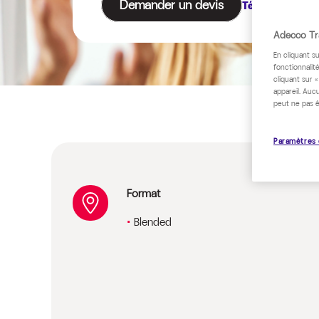
Demander un devis
Télécharger le
Adecco Tra
En cliquant s
fonctionnalité
cliquant sur 
appareil. Auc
peut ne pas ê
Paramètres 
Format
Blended