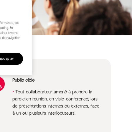
rformance, les
keting. En
aires à votre
e de navigation
 accepter
Public cible
Tout collaborateur amené à prendre la
parole en réunion, en visio-conférence, lors
de présentations internes ou externes, face
à un ou plusieurs interlocuteurs.