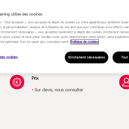
 programme
ining utilise des cookies
ur « Tout accepter », vous acceptez le dépôt de cookies sur votre appareil pour améliorer la pe
s, la personnalisation, l'analyse de l'utilisation du site ainsi que pour contribuer à nos efforts mar
« Strictement nécessaires », vous acceptez seulement le dépôt des cookies strictement nécess
un autre cookie ne sera utilisé. Veuillez noter qu'en sélectionnant cette option, votre expérienc
tre optimisée. Pour en savoir plus, consultez notre
Politique de cookies.
des cookies
Strictement nécessaires
Tout
Prix
Sur devis, nous consulter