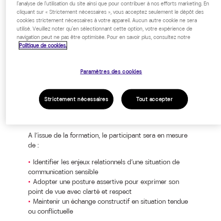
l'analyse de l'utilisation du site ainsi que pour contribuer à nos efforts marketing. En
cliquant sur « Strictement nécessaires », vous acceptez seulement le dépôt des
Managers, collaborateurs,
cookies strictement nécessaires à votre appareil. Aucun autre cookie ne sera
professionnels en relation avec le
utilisé. Veuillez noter qu'en sélectionnant cette option, votre expérience de
navigation peut ne pas être optimisée. Pour en savoir plus, consultez notre
public ou en situation de coordination.
Politique de cookies.
Paramètres des cookies
Strictement nécessaires
Tout accepter
OBJECTIFS PÉDAGOGIQUES
A l’issue de la formation, le participant sera en mesure
de :
Identifier les enjeux relationnels d’une situation de
communication sensible
Adopter une posture assertive pour exprimer son
point de vue avec clarté et respect
Maintenir un échange constructif en situation tendue
ou conflictuelle