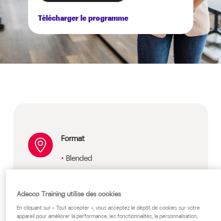
Télécharger le programme
Format
Blended
Prix
Adecco Training utilise des cookies
Sur devis, nous consulter
En cliquant sur « Tout accepter », vous acceptez le dépôt de cookies sur votre
Public cible
appareil pour améliorer la performance, les fonctionnalités, la personnalisation,