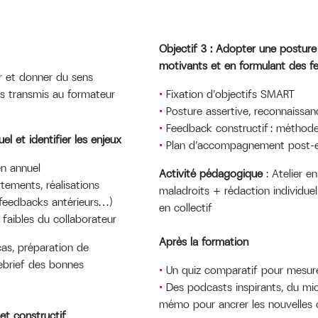
Objectif 3 : Adopter une posture
motivants et en formulant des f
 et donner du sens
es transmis au formateur
Fixation d’objectifs SMART
Posture assertive, reconnaissan
Feedback constructif : méthod
el et identifier les enjeux
Plan d’accompagnement post-e
en annuel
Activité pédagogique
: Atelier e
tements, réalisations
maladroits + rédaction individue
, feedbacks antérieurs…)
en collectif
 faibles du collaborateur
Après la formation
cas, préparation de
debrief des bonnes
Un quiz comparatif pour mesure
Des podcasts inspirants, du micr
mémo pour ancrer les nouvelles
et constructif