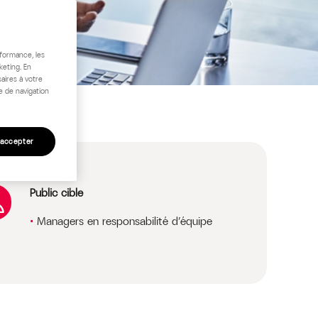
rformance, les
keting. En
aires à votre
e de navigation
 accepter
Public cible
Managers en responsabilité d’équipe