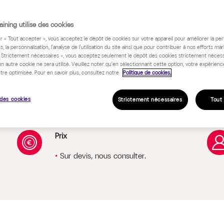
 programme
ining utilise des cookies
ur « Tout accepter », vous acceptez le dépôt de cookies sur votre appareil pour améliorer la pe
s, la personnalisation, l'analyse de l'utilisation du site ainsi que pour contribuer à nos efforts mar
« Strictement nécessaires », vous acceptez seulement le dépôt des cookies strictement nécess
un autre cookie ne sera utilisé. Veuillez noter qu'en sélectionnant cette option, votre expérienc
tre optimisée. Pour en savoir plus, consultez notre
Politique de cookies.
des cookies
Strictement nécessaires
Tout
Prix
Sur devis, nous consulter.