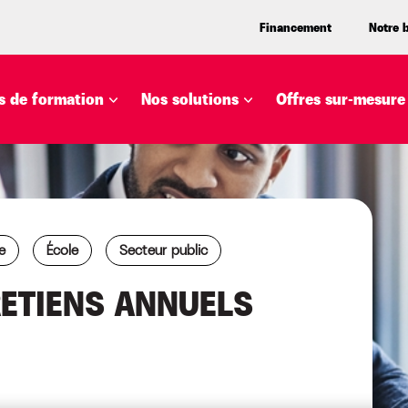
Financement
Notre 
 de formation
Nos solutions
Offres sur-mesure
e
École
Secteur public
RETIENS ANNUELS