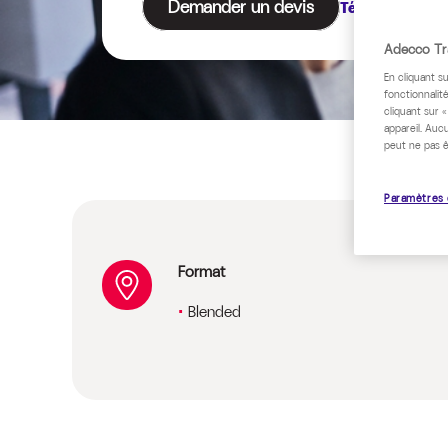
Demander un devis
Télécharger le
Adecco Tra
En cliquant s
fonctionnalité
cliquant sur 
appareil. Auc
peut ne pas ê
Paramètres 
Format
Blended