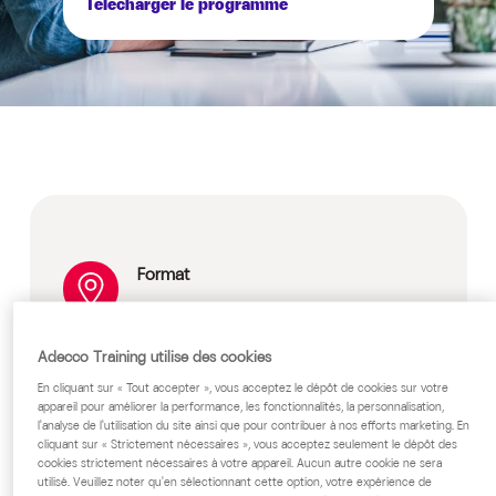
Télécharger le programme
Format
Présentiel en individuel ou en groupe
Classe virtuelle en individuel ou en
Adecco Training utilise des cookies
groupe
En cliquant sur « Tout accepter », vous acceptez le dépôt de cookies sur votre
Groupe de 2 à 8 personnes maximum
appareil pour améliorer la performance, les fonctionnalités, la personnalisation,
l'analyse de l'utilisation du site ainsi que pour contribuer à nos efforts marketing. En
Prix
cliquant sur « Strictement nécessaires », vous acceptez seulement le dépôt des
cookies strictement nécessaires à votre appareil. Aucun autre cookie ne sera
utilisé. Veuillez noter qu'en sélectionnant cette option, votre expérience de
Prix inter / Intra / Sur-mesure : sur