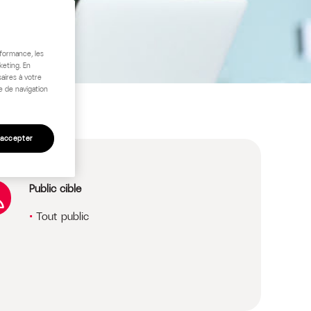
rformance, les
keting. En
aires à votre
e de navigation
 accepter
Public cible
Tout public