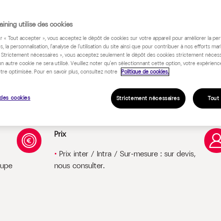
 programme
ining utilise des cookies
ur « Tout accepter », vous acceptez le dépôt de cookies sur votre appareil pour améliorer la pe
s, la personnalisation, l'analyse de l'utilisation du site ainsi que pour contribuer à nos efforts mar
« Strictement nécessaires », vous acceptez seulement le dépôt des cookies strictement nécess
un autre cookie ne sera utilisé. Veuillez noter qu'en sélectionnant cette option, votre expérienc
tre optimisée. Pour en savoir plus, consultez notre
Politique de cookies.
des cookies
Strictement nécessaires
Tout
Prix
Prix inter / Intra / Sur-mesure : sur devis,
oupe
nous consulter.