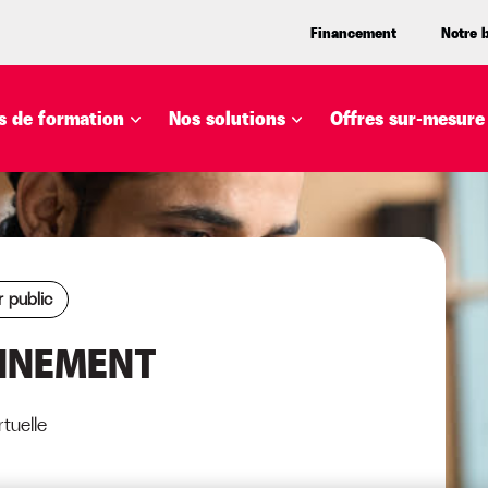
Financement
Notre 
 de formation
Nos solutions
Offres sur-mesure
 public
NNEMENT
tuelle